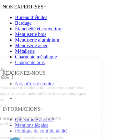
NOS EXPERTISES
+
Bureau d’études
Bardage
Étanchéité et couverture
Menuiserie bois
Menuiserie aluminium
Menuiserie acier
Métallerie
Charpente métallique
Charpente bois
REJOIGNEZ-NOUS
+
Nos offres d'emploi
INFORMATIONS
+
Qui sommes-nous ?
Mentions légales
Politique de confidentialité