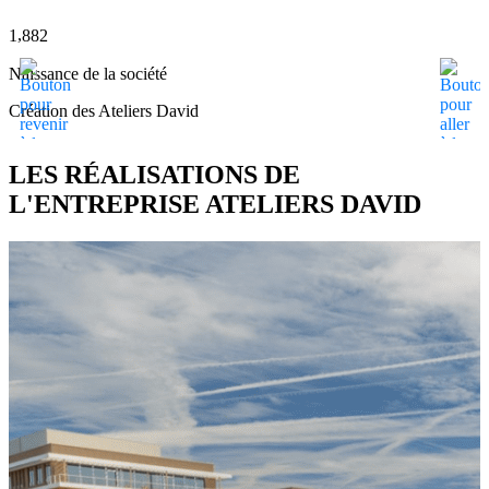
,
1
8
8
2
8
Naissance de la société
d
Création des Ateliers David
LES RÉALISATIONS DE
L'ENTREPRISE ATELIERS DAVID