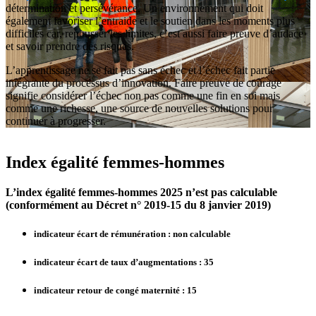
détermination et persévérance. Un environnement qui doit
c
également favoriser l’entraide et le soutien dans les moments plus
p
difficiles car, repousser les limites, c’est aussi faire preuve d’audace
l
et savoir prendre des risques.
h
q
L’apprentissage ne se fait pas sans échec et l’échec fait partie
é
intégrante du processus d’innovation. Faire preuve de courage
e
signifie considérer l’échec non pas comme une fin en soi mais
comme une richesse, une source de nouvelles solutions pour
continuer à progresser.
Index égalité femmes-hommes
L’index égalité femmes-hommes 2025 n’est pas calculable
(conformément au Décret n° 2019-15 du 8 janvier 2019)
indicateur écart de rémunération : non calculable
indicateur écart de taux d’augmentations : 35
indicateur retour de congé maternité : 15